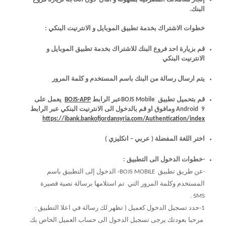
البنك.
خطوات الاشتراك بخدمة تطبيق الموبايل و الانترنيت البنكي :
قم بزيارة احد فروع البنك للاشتراك بخدمة تطبيق الموبايل و
الانترنيت البنكي
يتم ارسال رسالة من البنك باسم المستخدم و كلمة المرور
قم بتحميل تطبيق BOJS Mobileعبر الرابط
BOJS-APP
يعمل على
Android 9 ومافوق او قم بالدخول الى الانترنيت البنكي عبر الرابط
(link is
https://ibank.bankofjordansyria.com/Authentication/index
external)
اختر اللغة المفضلة ( عربي – انكليزي )
-خطوات الدخول الى التطبيق :
·عن طريق تطبيق BOJS MOBILE- الدخول إلى التطبيق باسم
المستخدم وكلمة المرور التي تم استلامها برسالة نصية قصيرة
SMS .
1-حدد تسجيل الدخول كعميل ( تظهر لك رسالة في اعلا التطبيق :
مرحبا بعودتك يرجى تسجيل الدخول الى حساب العميل الخاص بك