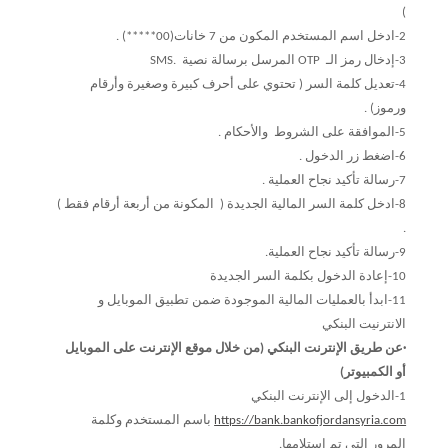
)
2-ادخل اسم المستخدم المكون من 7 خانات(00*****) .
3-إدخال رمز الـ OTP المرسل برسالة نصية .SMS
4-تعديل كلمة السر ( تحتوي على أحرف كبيرة وصغيرة وأرقام
ورموز) .
5-الموافقة على الشروط والأحكام .
6-اضغط زر الدخول .
7-رسالة تأكيد نجاح العملية .
8-ادخل كلمة السر المالية الجديدة ( المكونة من أربعة أرقام فقط )
.
9-رسالة تأكيد نجاح العملية.
10-إعادة الدخول بكلمة السر الجديدة
11-ابدأ بالعمليات المالية الموجودة ضمن تطبيق الموبايل و
الانترنيت البنكي
·عن طريق الإنترنت البنكي (من خلال موقع الإنترنت على الموبايل
أو الكمبيوتر)
1-الدخول إلى الإنترنت البنكي
https://bank.bankofjordansyria.com
(link is external)
باسم المستخدم وكلمة
المرور التي تم استلامها.