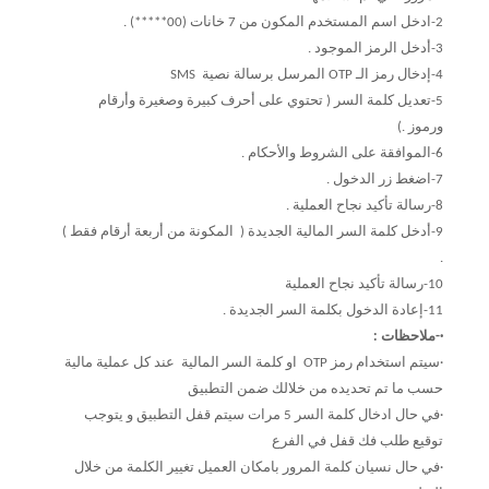
2-ادخل اسم المستخدم المكون من 7 خانات (00*****) .
3-أدخل الرمز الموجود .
4-إدخال رمز الـ OTP المرسل برسالة نصية SMS
5-تعديل كلمة السر ( تحتوي على أحرف كبيرة وصغيرة وأرقام
ورموز .)
6-الموافقة على الشروط والأحكام .
7-اضغط زر الدخول .
8-رسالة تأكيد نجاح العملية .
9-أدخل كلمة السر المالية الجديدة ( المكونة من أربعة أرقام فقط )
.
10-رسالة تأكيد نجاح العملية
11-إعادة الدخول بكلمة السر الجديدة .
·-ملاحظات :
·سيتم استخدام رمز OTP او كلمة السر المالية عند كل عملية مالية
حسب ما تم تحديده من خلالك ضمن التطبيق
·في حال ادخال كلمة السر 5 مرات سيتم قفل التطبيق و يتوجب
توقيع طلب فك قفل في الفرع
·في حال نسيان كلمة المرور بامكان العميل تغيير الكلمة من خلال