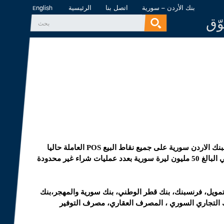
بنك الأردن – سورية
اتصل بنا
الرئيسية
English
وّق
‏بحث ‏
استمارة البحث
يمكنكم الآن استخدام بطاقة الصراف الآلي العائدة لبنك الاردن سورية على جميع نقاط البيع POS العاملة حاليا
على شبكة بيترامونتكس وضمن سقف الشراء اليومي البالغ 50 مليون ليرة سورية بعدد عمليات شراء غير محدودة
التمويل، فرنسبنك، بنك قطر الوطني، بنك سورية والمهجر،بنك
نك التجاري السوري ، المصرف العقاري، مصرف التوفير