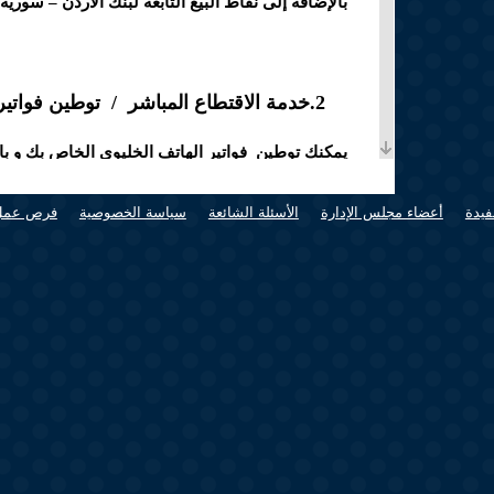
بالإضافة إلى نقاط البيع التابعة لبنك الأردن – سورية
2.خدمة الاقتطاع المباشر / توطين فواتير الهاتف الخليوي / Syriatel
يمكنك توطين فواتير الهاتف الخليوي الخاص بك و با
مراكز خدمة سيرياتل
فيدة
أعضاء مجلس الإدارة
الأسئلة الشائعة
سياسة الخصوصية
فرص عمل
3.الحساب الالكتروني mini kyc
من خلال خدمة الحساب الالكتروني تستطيع فتح حساب 
ل س بالاضافة لطرق تسوق خالية من المتاعب و تقل
(link is external)
https://mkyc.bankofjordansyria.com/