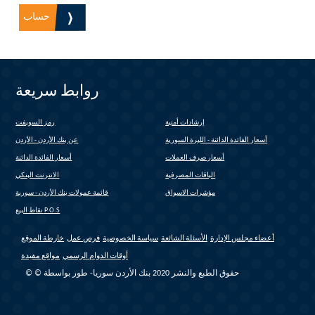
روابط سريعة
إرشادات أمنية
رمز السويفت
(link is external)
أسعار الفائدة الدائنة - الليرة السورية
عن بنك الأردن - الأردن
أسعار صرف العملات
أسعار الفائدة الدائنة
الباقات المصرفية
الانترنت البنكي
(link is external)
مؤشرات الاسواق
قائمة عمولات بنك الأردن - سورية
(link is external)
نقاط البيع P.O.S
أعضاء مجلس الإدارة
الأسئلة الشائعة
سياسة الخصوصية
فرص عمل
خارطة الموقع
أوقات الدوام الرسمي
مواقع مفيدة
© © حقوق الطبع والنشر 2020 بنك الأردن سوريا- طور بواسطة